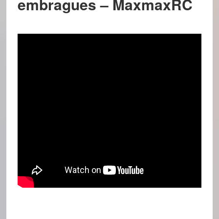
embragues – MaxmaxRC